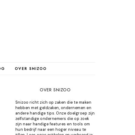
OG
OVER SNIZOO
OVER SNIZOO
E
Snizoo richt zich op zaken die te maken
hebben met geldzaken, ondernemen en
andere handige tips. Onze doelgroep zijn
zelfstandige ondernemers die op zoek
zijn naar handige features en tools om
hun bedrijf naar een hoger niveau te
tillen. Lees onze artikelen en verbreed je