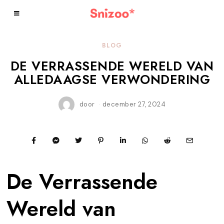
BLOG
DE VERRASSENDE WERELD VAN
ALLEDAAGSE VERWONDERING
door
december 27, 2024
m
e
i
1
8
,
2
0
De Verrassende
2
6
Wereld van