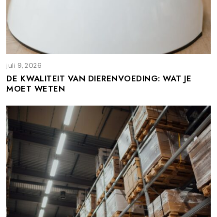
juli 9, 2026
j
u
DE KWALITEIT VAN DIERENVOEDING: WAT JE
l
MOET WETEN
i
9
,
2
0
2
6