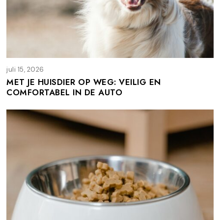
juli 15, 2026
j
u
MET JE HUISDIER OP WEG: VEILIG EN
l
COMFORTABEL IN DE AUTO
i
1
5
,
2
0
2
6