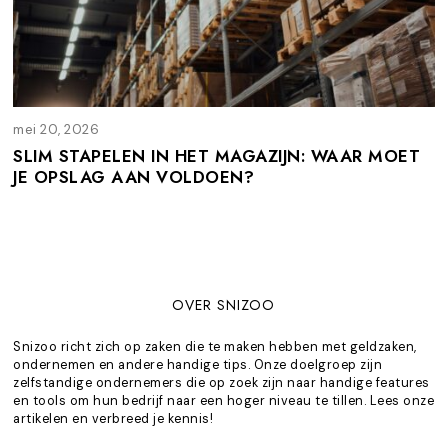
mei 20, 2026
m
e
SLIM STAPELEN IN HET MAGAZIJN: WAAR MOET
i
JE OPSLAG AAN VOLDOEN?
2
0
,
2
0
2
6
OVER SNIZOO
Snizoo richt zich op zaken die te maken hebben met geldzaken,
ondernemen en andere handige tips. Onze doelgroep zijn
zelfstandige ondernemers die op zoek zijn naar handige features
en tools om hun bedrijf naar een hoger niveau te tillen. Lees onze
artikelen en verbreed je kennis!