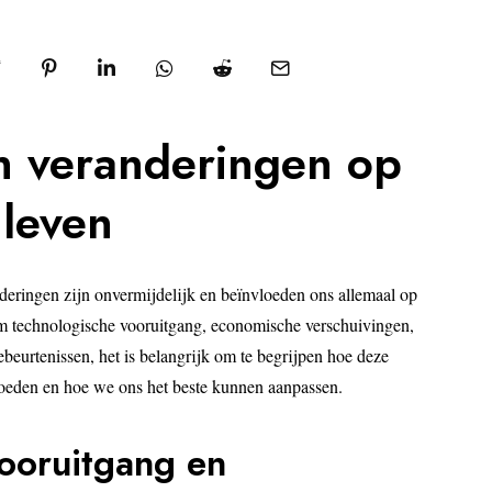
e
i
1
4
,
2
0
n veranderingen op
2
6
 leven
deringen zijn onvermijdelijk en beïnvloeden ons allemaal op
om technologische vooruitgang, economische verschuivingen,
ebeurtenissen, het is belangrijk om te begrijpen hoe deze
loeden en hoe we ons het beste kunnen aanpassen.
ooruitgang en