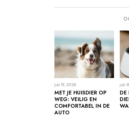
O
juli 15, 2026
j
juli 
u
MET JE HUISDIER OP
DE
l
WEG: VEILIG EN
DI
i
COMFORTABEL IN DE
WA
1
5
AUTO
,
2
0