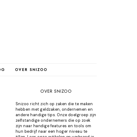
OG
OVER SNIZOO
OVER SNIZOO
Snizoo richt zich op zaken die te maken
hebben met geldzaken, ondernemen en
andere handige tips. Onze doelgroep zijn
zelfstandige ondernemers die op zoek
zijn naar handige features en tools om
hun bedrijf naar een hoger niveau te
tillen. Lees onze artikelen en verbreed je