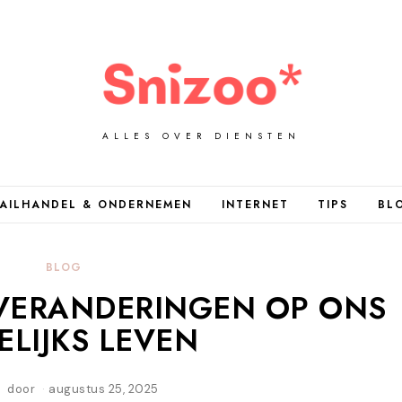
ALLES OVER DIENSTEN
AILHANDEL & ONDERNEMEN
INTERNET
TIPS
BL
BLOG
 VERANDERINGEN OP ONS
ELIJKS LEVEN
door
augustus 25, 2025
m