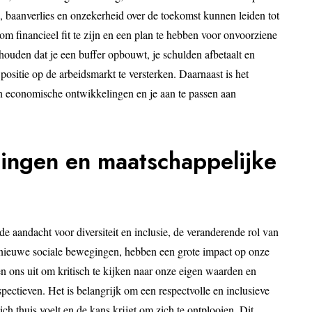
en, baanverlies en onzekerheid over de toekomst kunnen leiden tot
 om financieel fit te zijn en een plan te hebben voor onvoorziene
ouden dat je een buffer opbouwt, je schulden afbetaalt en
 positie op de arbeidsmarkt te versterken. Daarnaast is het
an economische ontwikkelingen en je aan te passen aan
lingen en maatschappelijke
e aandacht voor diversiteit en inclusie, de veranderende rol van
ieuwe sociale bewegingen, hebben een grote impact op onze
 ons uit om kritisch te kijken naar onze eigen waarden en
pectieven. Het is belangrijk om een respectvolle en inclusieve
ch thuis voelt en de kans krijgt om zich te ontplooien. Dit