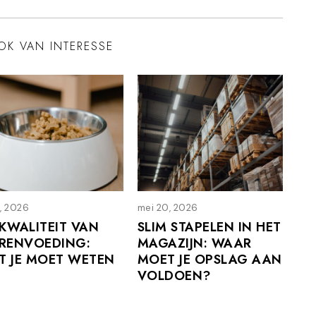
OK VAN INTERESSE
9, 2026
j
mei 20, 2026
m
u
e
 KWALITEIT VAN
SLIM STAPELEN IN HET
l
i
ERENVOEDING:
MAGAZIJN: WAAR
i
2
T JE MOET WETEN
MOET JE OPSLAG AAN
9
0
,
,
VOLDOEN?
2
2
0
0
2
2