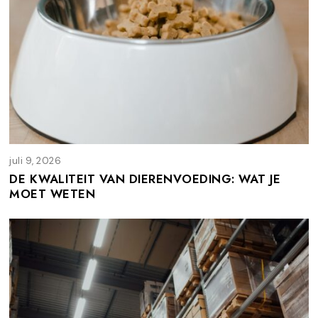
juli 9, 2026
j
u
DE KWALITEIT VAN DIERENVOEDING: WAT JE
l
MOET WETEN
i
9
,
2
0
2
6