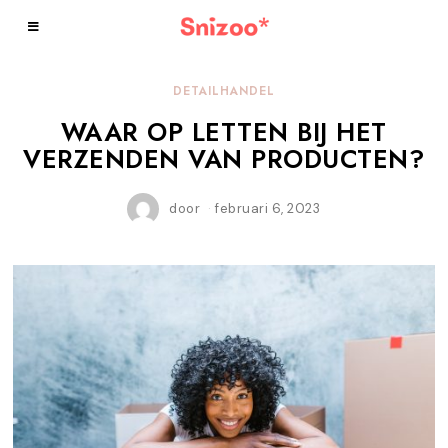
DETAILHANDEL
WAAR OP LETTEN BIJ HET
VERZENDEN VAN PRODUCTEN?
door
februari 6, 2023
f
e
b
r
u
a
r
i
6
,
2
0
2
3