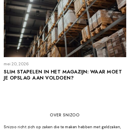
mei 20, 2026
m
e
SLIM STAPELEN IN HET MAGAZIJN: WAAR MOET
i
JE OPSLAG AAN VOLDOEN?
2
0
,
2
0
2
6
OVER SNIZOO
Snizoo richt zich op zaken die te maken hebben met geldzaken,