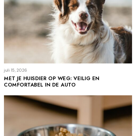
juli 15, 2026
j
u
MET JE HUISDIER OP WEG: VEILIG EN
l
COMFORTABEL IN DE AUTO
i
1
5
,
2
0
2
6