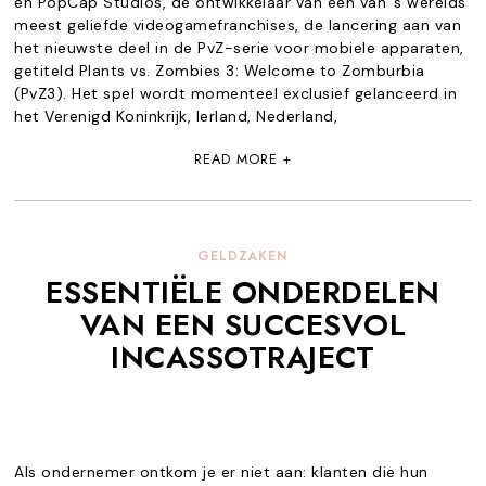
en PopCap Studios, de ontwikkelaar van een van ’s werelds
meest geliefde videogamefranchises, de lancering aan van
het nieuwste deel in de PvZ-serie voor mobiele apparaten,
getiteld Plants vs. Zombies 3: Welcome to Zomburbia
(PvZ3). Het spel wordt momenteel exclusief gelanceerd in
het Verenigd Koninkrijk, Ierland, Nederland,
READ MORE +
GELDZAKEN
ESSENTIËLE ONDERDELEN
VAN EEN SUCCESVOL
INCASSOTRAJECT
Als ondernemer ontkom je er niet aan: klanten die hun